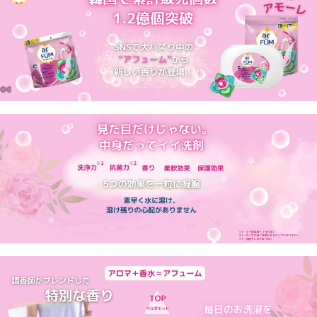
雑貨
洗濯・掃除
品
ベビー・
ッズ・お
ちゃ
おもちゃ・
具
文房具・学
品
ペットアイ
ム
ファッショ
ン・靴・バ
グ