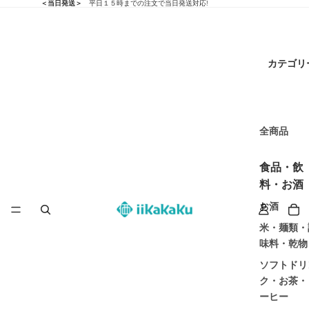
＜当日発送＞
平日１５時までの注文で当日発送対応!
カテゴリ
全商品
食品・飲
料・お酒
お酒
米・麺類・
味料・乾物
ソフトドリ
ク・お茶・
ーヒー