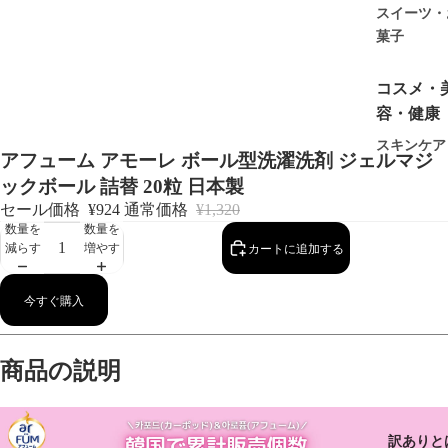
スイーツ・
菓子
コスメ・
容・健康
スキンケア
アフューム アモーレ ボール型洗濯洗剤 ジェルマジ
メイクアッ
ックボール 詰替 20粒 日本製
プ・香水
セール価格
¥924
通常価格
¥1,320
ボディ・ヘ
数量を
数量を
ケア
減らす
増やす
カートに追加する
サプリメン
ト・健康食
今すぐ購入
コンタクト
衛生用品
商品の説明
キッチン
品・日用
訳ありと