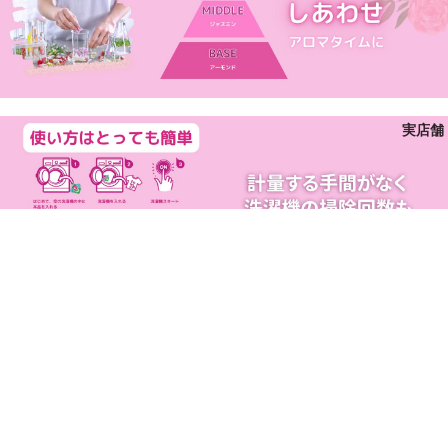
家具・イン
リア・寝具
車・バイク
自転車
本/音楽/ゲ
実店舗
ム
家電・カ
ラ・オー
ィオ
スマホ・タ
セール価格
¥924
通常価格
¥1,320
レット
生活家電
PC・周辺
You may also like
器・オーデ
オ
特定商取引法に基づく表記
プライバシーポリシー
免責事項
古物商許可
|
|
|
|
返品・交換について
配送料について
|