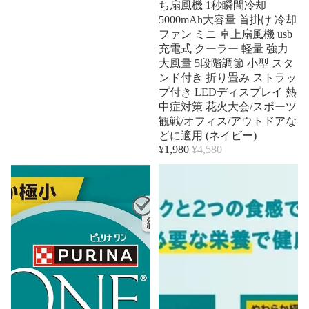
ち扇風機 1秒瞬間冷却
5000mAh大容量 首掛け 冷却
ファン ミニ 卓上扇風機 usb
充電式 クーラー 軽量 強力
大風量 5段階調節 小型 スタ
ンド付き 折り畳み ストラッ
プ付き LEDディスプレイ 熱
中症対策 花火大会/スポーツ
観戦/オフィス/アウトドアな
どに適用 (ネイビー)
¥1,980
¥4,580