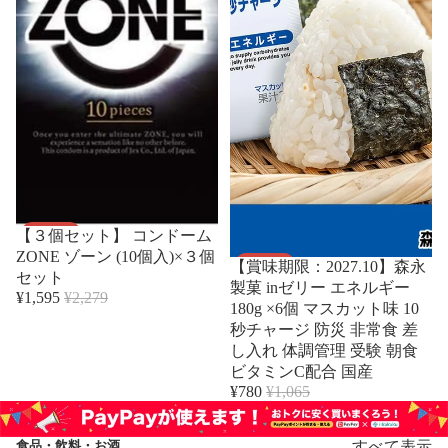
セール
【３個セット】 コンドーム
セール
ZONE ゾーン (10個入)×３個
【賞味期限：2027.10】森永
セット
製菓 inゼリー エネルギー
¥1,595
¥2,279
180g ×6個 マスカット味 10
秒チャージ 防災 非常食 差
し入れ 体調管理 受験 朝食
ビタミンC配合 国産
¥780
¥1,065
食品・飲料・お酒
すべて表示