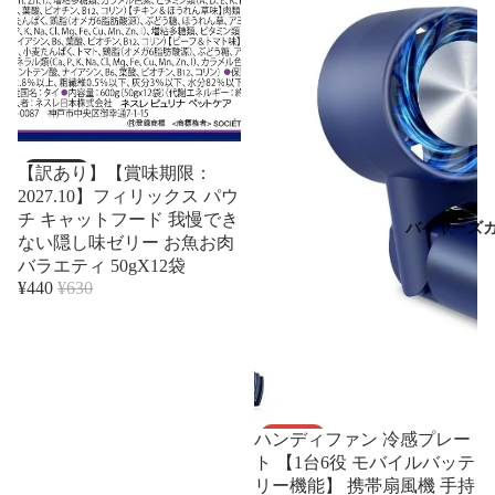
売り切れ
【訳あり】【賞味期限：
2027.10】フィリックス パウ
チ キャットフード 我慢でき
バイヤーズ
ない隠し味ゼリー お魚お肉
バラエティ 50gX12袋
¥440
¥630
セール
ハンディファン 冷感プレー
ト 【1台6役 モバイルバッテ
リー機能】 携帯扇風機 手持