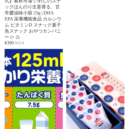
式】素材市場 いわしのスナ
ックほんのり生姜香る、甘
辛醬油味小袋 25g | DHA
EPA 栄養機能食品 カルシウ
ム ビタミンD スナック菓子
魚スナック おやつカンパニ
ー (× 2)
¥390
¥614