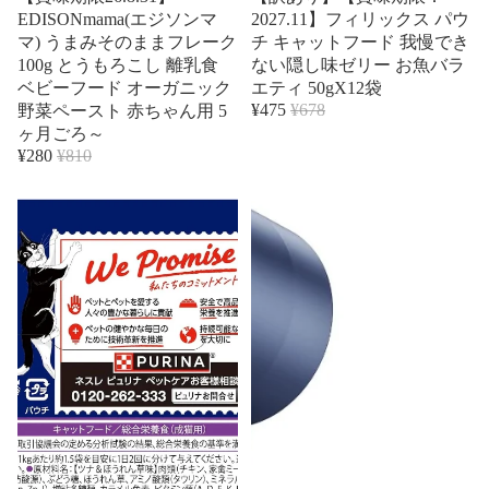
EDISONmama(エジソンマ
2027.11】フィリックス パウ
マ) うまみそのままフレーク
チ キャットフード 我慢でき
100g とうもろこし 離乳食
ない隠し味ゼリー お魚バラ
ベビーフード オーガニック
エティ 50gX12袋
¥475
¥678
野菜ペースト 赤ちゃん用 5
ヶ月ごろ～
¥280
¥810