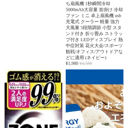
ち扇風機 1秒瞬間冷却
5000mAh大容量 首掛け 冷却
ファン ミニ 卓上扇風機 usb
充電式 クーラー 軽量 強力
大風量 5段階調節 小型 スタ
ンド付き 折り畳み ストラッ
プ付き LEDディスプレイ 熱
中症対策 花火大会/スポーツ
観戦/オフィス/アウトドアな
どに適用 (ネイビー)
¥1,980
¥4,580