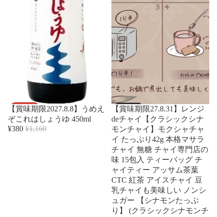
セール
売り切れ
【賞味期限2027.8.8】うめえ
【賞味期限27.8.31】レンジ
ぞこれはしょうゆ 450ml
deチャイ【クラシックシナ
¥380
¥1,160
モンチャイ】モクシャチャ
イ たっぷり42g 本格マサラ
チャイ 無糖 チャイ専門店の
味 15包入 ティーバッグ チ
ャイティー アッサム茶葉
CTC 紅茶 アイスチャイ 豆
乳チャイも美味しい ノンシ
ュガー 【シナモンたっぷ
り】 (クラシックシナモンチ