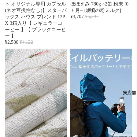
ト オリジナル専用 カプセル
ほほえみ 780g ×2缶 粉末 [0
(ネオ互換性なし)】スターバ
ヵ月~1歳頃の粉ミルク]
¥3,707
¥5,297
ックス ハウス ブレンド 12P
X 3箱入り【 レギュラーコ
ーヒー 】【 ブラックコーヒ
ー 】
¥2,580
¥4,122
実店舗