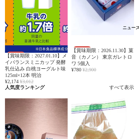
ニュー
セール
セール
【賞味期限：2026.11.30】菓
【賞味期限：2027.01.10】メ
音（カノン） 東京ガレトロ
イバランスミニカップ 発酵
ワ 5個入
乳仕込み 白桃ヨーグルト味
¥780
¥2,900
125ml×12本 明治
¥2,174
¥3,012
人気度ランキング
すべて表示