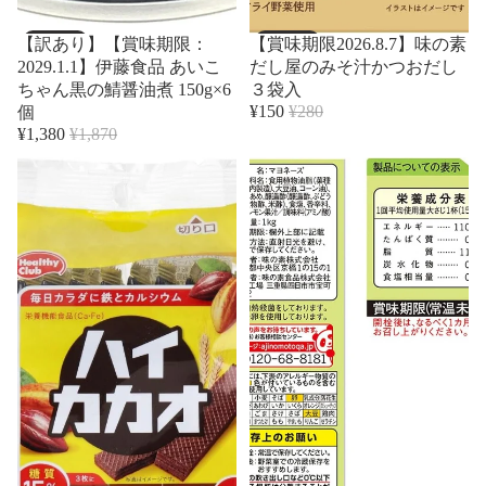
売り切れ
売り切れ
【訳あり】【賞味期限：
【賞味期限2026.8.7】味の素
2029.1.1】伊藤食品 あいこ
だし屋のみそ汁かつおだし
ちゃん黒の鯖醤油煮 150g×6
３袋入
¥150
¥280
個
¥1,380
¥1,870