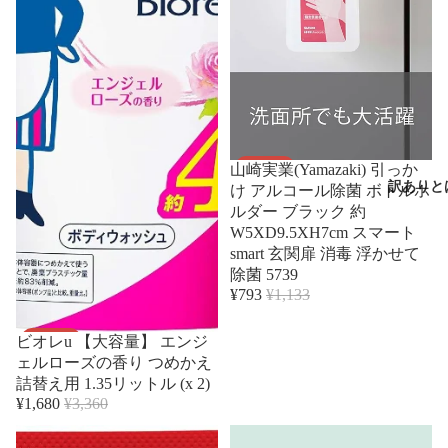
セール
山崎実業(Yamazaki) 引っか
訳ありと
け アルコール除菌 ボトルホ
ルダー ブラック 約
W5XD9.5XH7cm スマート
smart 玄関扉 消毒 浮かせて
除菌 5739
¥793
¥1,133
セール
ビオレu 【大容量】 エンジ
ェルローズの香り つめかえ
詰替え用 1.35リットル (x 2)
¥1,680
¥3,360