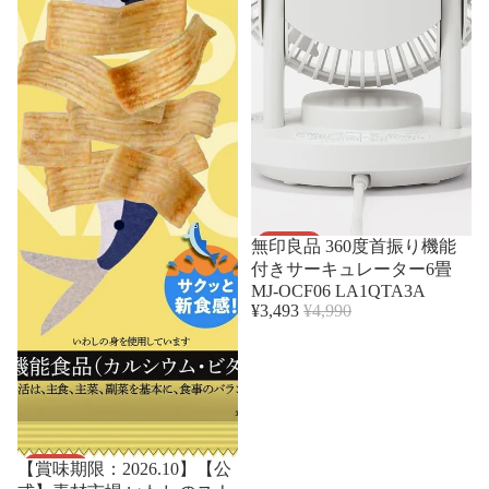
セール
無印良品 360度首振り機能
付きサーキュレーター6畳
MJ-OCF06 LA1QTA3A
¥3,493
¥4,990
セール
【賞味期限：2026.10】【公