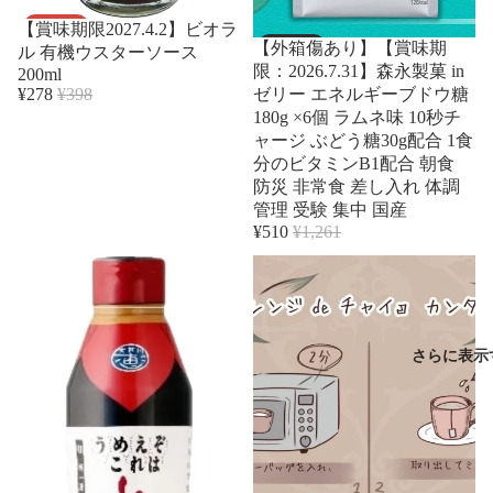
セール
売り切れ
【賞味期限2027.4.2】ビオラ
【外箱傷あり】【賞味期
ル 有機ウスターソース
限：2026.7.31】森永製菓 in
200ml
¥278
¥398
ゼリー エネルギーブドウ糖
180g ×6個 ラムネ味 10秒チ
ャージ ぶどう糖30g配合 1食
分のビタミンB1配合 朝食
防災 非常食 差し入れ 体調
管理 受験 集中 国産
¥510
¥1,261
さらに表示