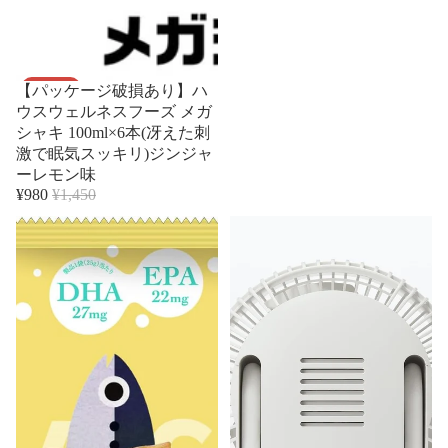
セール
【パッケージ破損あり】ハ
ウスウェルネスフーズ メガ
シャキ 100ml×6本(冴えた刺
激で眠気スッキリ)ジンジャ
ーレモン味
¥980
¥1,450