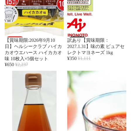
セール
売り切れ
【賞味期限:2026年9月10
訳あり【賞味期限：
日】ヘルシークラブ ハイカ
2027.1.31】味の素 ピュアセ
カオウエハース ハイカカオ
レクトマヨネーズ 1kg
¥350
¥1,111
味 10枚入×5個セット
¥650
¥2,237