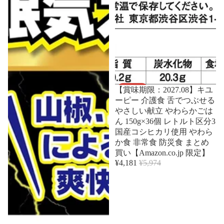
セール
【賞味期限：2027.08】キユ
ーピー 介護食 舌でつぶせる
やさしい献立 やわらかごは
ん 150g×36個 レトルト区分3
国産コシヒカリ使用 やわら
か食 非常食 防災食 まとめ
買い【Amazon.co.jp 限定】
¥4,181
¥5,974