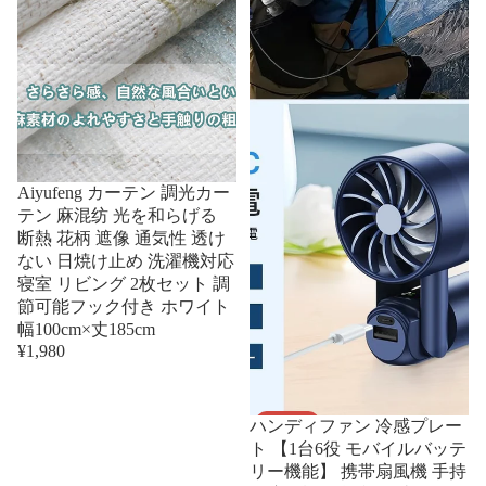
Aiyufeng カーテン 調光カー
テン 麻混纺 光を和らげる
断熱 花柄 遮像 通気性 透け
ない 日焼け止め 洗濯機対応
寝室 リビング 2枚セット 調
節可能フック付き ホワイト
幅100cm×丈185cm
¥1,980
セール
ハンディファン 冷感プレー
ト 【1台6役 モバイルバッテ
リー機能】 携帯扇風機 手持